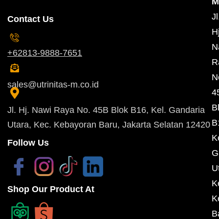
M
Jl
Contact Us
Hj
N
+62813-9888-7651
R
N
sales@utrinitas-m.co.id
4
B
Jl. Hj. Nawi Raya No. 45B Blok B16, Kel. Gandaria
B
Utara, Kec. Kebayoran Baru, Jakarta Selatan 12420
K
Follow Us
G
U
K
Shop Our Product At
K
B