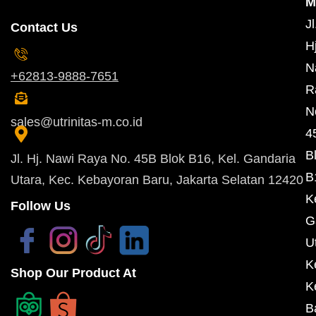
M
Jl
Contact Us
Hj
N
+62813-9888-7651
R
N
sales@utrinitas-m.co.id
4
B
Jl. Hj. Nawi Raya No. 45B Blok B16, Kel. Gandaria
B
Utara, Kec. Kebayoran Baru, Jakarta Selatan 12420
K
Follow Us
G
U
K
Shop Our Product At
K
B