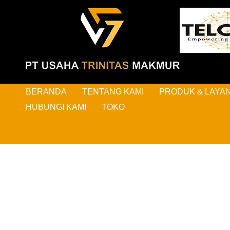
BERANDA
TENTANG KAMI
PRODUK & LAYA
HUBUNGI KAMI
TOKO
HAL-H