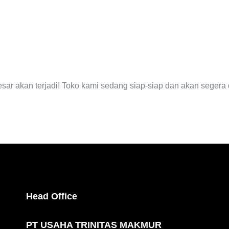
EGERA TI
esar akan terjadi! Toko kami sedang siap-siap dan akan segera 
Head Office
PT USAHA TRINITAS MAKMUR