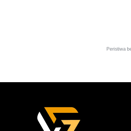
S
Peristiwa b