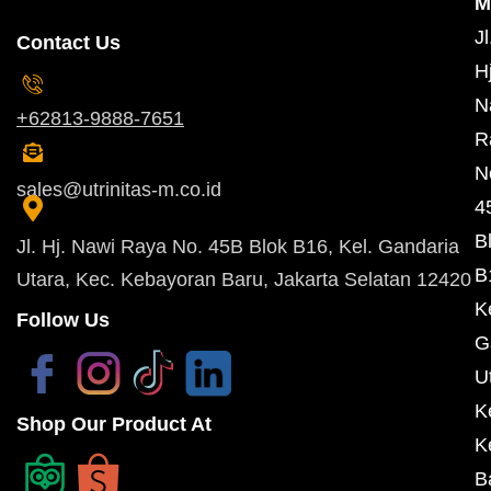
M
Jl
Contact Us
Hj
N
+62813-9888-7651
R
N
sales@utrinitas-m.co.id
4
B
Jl. Hj. Nawi Raya No. 45B Blok B16, Kel. Gandaria
B
Utara, Kec. Kebayoran Baru, Jakarta Selatan 12420
K
Follow Us
G
U
K
Shop Our Product At
K
B