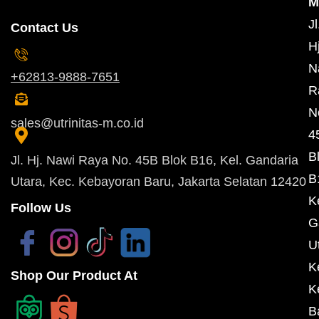
M
Jl
Contact Us
Hj
N
+62813-9888-7651
R
N
sales@utrinitas-m.co.id
4
B
Jl. Hj. Nawi Raya No. 45B Blok B16, Kel. Gandaria
B
Utara, Kec. Kebayoran Baru, Jakarta Selatan 12420
K
Follow Us
G
U
K
Shop Our Product At
K
B