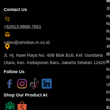
M
Jl
Contact Us
Hj
N
+62813-9888-7651
R
N
sales@utrinitas-m.co.id
4
B
Jl. Hj. Nawi Raya No. 45B Blok B16, Kel. Gandaria
B
Utara, Kec. Kebayoran Baru, Jakarta Selatan 12420
K
Follow Us
G
U
K
Shop Our Product At
K
B