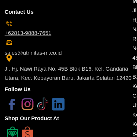
M
Jl
Contact Us
Hj
N
+62813-9888-7651
R
N
sales@utrinitas-m.co.id
4
B
Jl. Hj. Nawi Raya No. 45B Blok B16, Kel. Gandaria
B
Utara, Kec. Kebayoran Baru, Jakarta Selatan 12420
K
Follow Us
G
U
K
Shop Our Product At
K
B