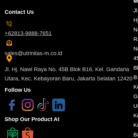
M
Jl
Contact Us
Hj
N
+62813-9888-7651
R
N
sales@utrinitas-m.co.id
4
B
Jl. Hj. Nawi Raya No. 45B Blok B16, Kel. Gandaria
B
Utara, Kec. Kebayoran Baru, Jakarta Selatan 12420
K
Follow Us
G
U
K
Shop Our Product At
K
B