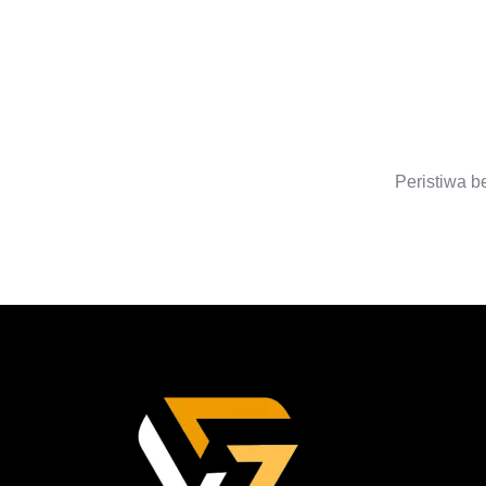
S
Peristiwa b