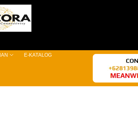
NAN
E-KATALOG
AL KERE