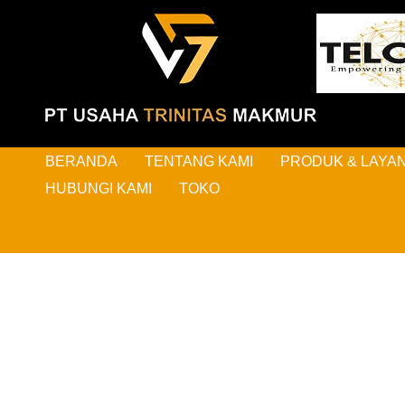
BERANDA
TENTANG KAMI
PRODUK & LAYA
HUBUNGI KAMI
TOKO
HAL-H