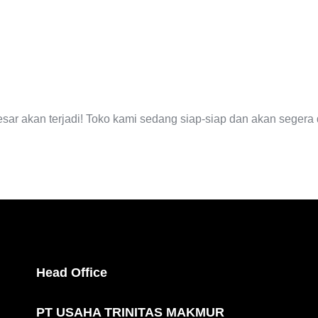
EGERA TI
esar akan terjadi! Toko kami sedang siap-siap dan akan segera 
Head Office
PT USAHA TRINITAS MAKMUR