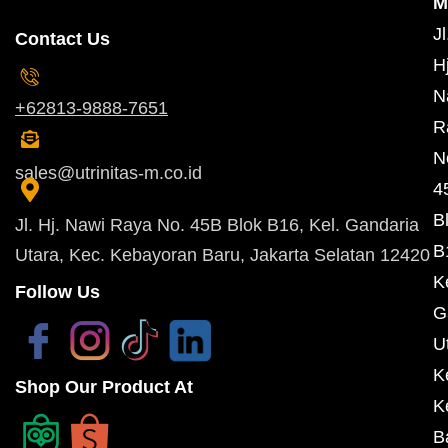
M
Jl
Contact Us
Hj
N
+62813-9888-7651
R
N
sales@utrinitas-m.co.id
4
B
Jl. Hj. Nawi Raya No. 45B Blok B16, Kel. Gandaria
B
Utara, Kec. Kebayoran Baru, Jakarta Selatan 12420
K
Follow Us
G
U
K
Shop Our Product At
K
B