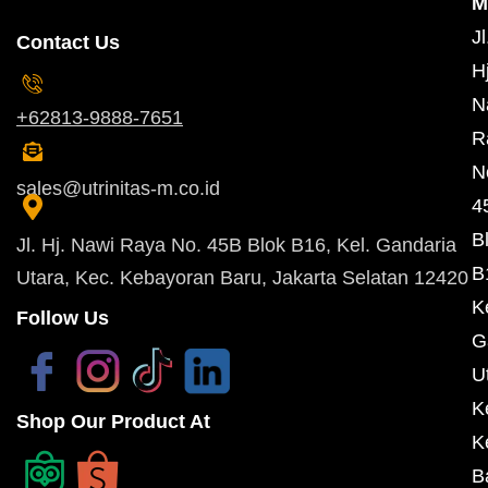
M
Jl
Contact Us
Hj
N
+62813-9888-7651
R
N
sales@utrinitas-m.co.id
4
B
Jl. Hj. Nawi Raya No. 45B Blok B16, Kel. Gandaria
B
Utara, Kec. Kebayoran Baru, Jakarta Selatan 12420
K
Follow Us
G
U
K
Shop Our Product At
K
B