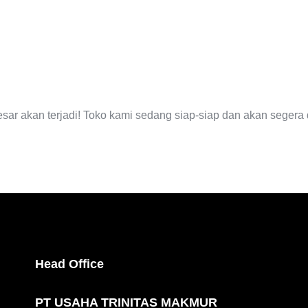
EGERA TI
esar akan terjadi! Toko kami sedang siap-siap dan akan segera 
Head Office
PT USAHA TRINITAS MAKMUR