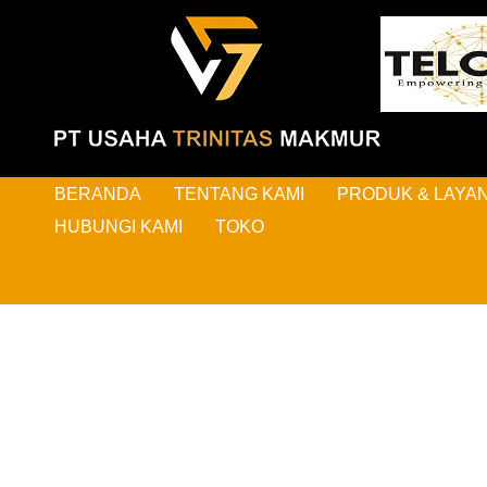
BERANDA
TENTANG KAMI
PRODUK & LAYA
HUBUNGI KAMI
TOKO
HAL-H