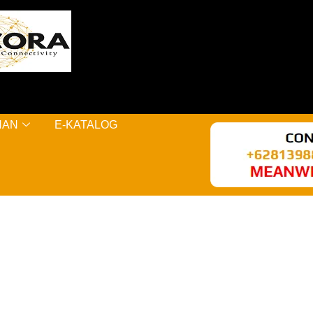
NAN
E-KATALOG
AL KERE