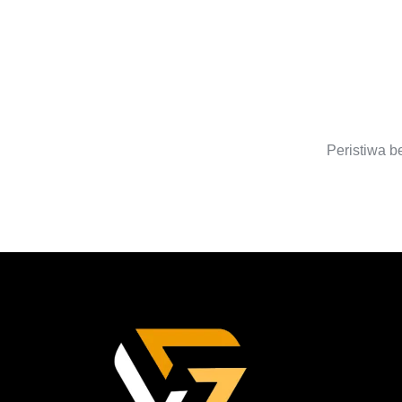
S
Peristiwa b