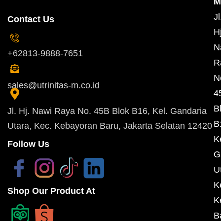
M
Jl
Contact Us
Hj
N
+62813-9888-7651
R
N
sales@utrinitas-m.co.id
4
B
Jl. Hj. Nawi Raya No. 45B Blok B16, Kel. Gandaria
B
Utara, Kec. Kebayoran Baru, Jakarta Selatan 12420
K
Follow Us
G
U
K
Shop Our Product At
K
B