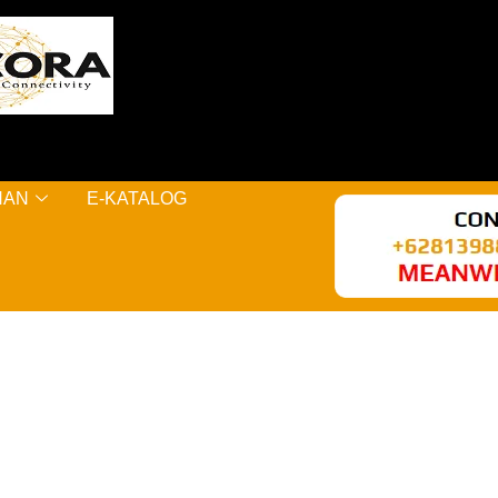
NAN
E-KATALOG
AL KERE