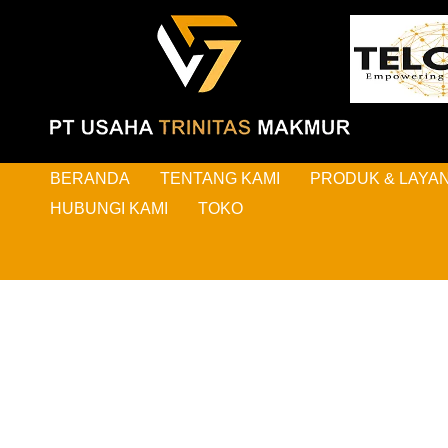
BERANDA
TENTANG KAMI
PRODUK & LAYA
HUBUNGI KAMI
TOKO
HAL-H