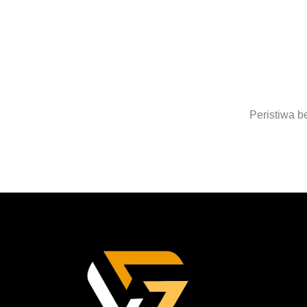
S
Peristiwa b