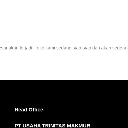
EGERA TI
esar akan terjadi! Toko kami sedang siap-siap dan akan segera 
Head Office
PT USAHA TRINITAS MAKMUR