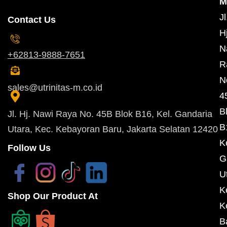
M
Jl
Contact Us
Hj
N
+62813-9888-7651
R
N
sales@utrinitas-m.co.id
4
B
Jl. Hj. Nawi Raya No. 45B Blok B16, Kel. Gandaria
B
Utara, Kec. Kebayoran Baru, Jakarta Selatan 12420
K
Follow Us
G
U
K
Shop Our Product At
K
B