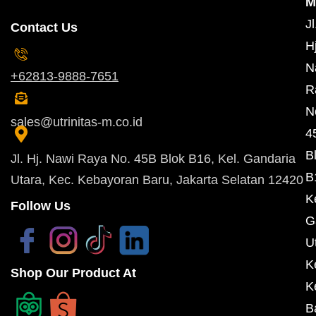
M
Jl
Contact Us
Hj
N
+62813-9888-7651
R
N
sales@utrinitas-m.co.id
4
B
Jl. Hj. Nawi Raya No. 45B Blok B16, Kel. Gandaria
B
Utara, Kec. Kebayoran Baru, Jakarta Selatan 12420
K
Follow Us
G
U
K
Shop Our Product At
K
B