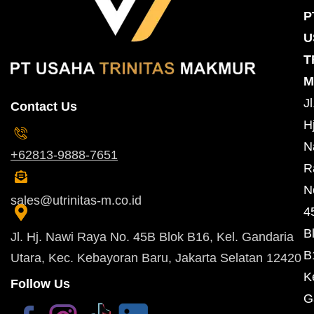
P
U
T
M
Jl
Contact Us
Hj
N
+62813-9888-7651
R
N
sales@utrinitas-m.co.id
4
B
Jl. Hj. Nawi Raya No. 45B Blok B16, Kel. Gandaria
B
Utara, Kec. Kebayoran Baru, Jakarta Selatan 12420
K
Follow Us
G