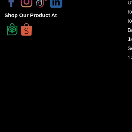
U
K
Shop Our Product At
K
B
J
S
1