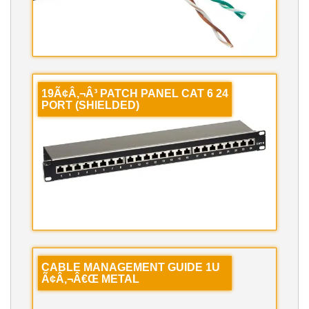
19Ã¢Â‚¬Â³ PATCH PANEL CAT 6 24
PORT (SHIELDED)
CABLE MANAGEMENT GUIDE 1U
Ã¢Â‚¬Â€Œ METAL