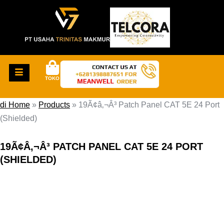
TOKO
di Home
»
Products
»
19Ã¢â‚¬Â³ Patch Panel CAT 5E 24 Port
(Shielded)
19Ã¢Â‚¬Â³ PATCH PANEL CAT 5E 24 PORT
(SHIELDED)