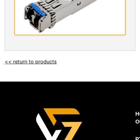
<< return to products
H
O
P