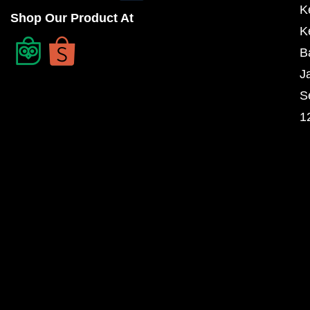
K
Shop Our Product At
K
B
J
S
1