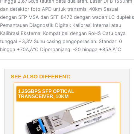
Hingga 2,67Gb/s tautan data dua arah. Laser DFB 1550nm
dan detektor foto APD untuk transmisi 40km Sesuai
dengan SFP MSA dan SFF-8472 dengan wadah LC dupleks
Pemantauan Diagnostik Digital: Kalibrasi Internal atau
Kalibrasi Eksternal Kompatibel dengan RoHS Catu daya
tunggal +3,3V Suhu casing pengoperasian: Standar: 0
hingga +70Ã‚Â°C Diperpanjang: -20 hingga +85Ã‚Â°C
SEE ALSO DIFFERENT:
1.25GBPS SFP OPTICAL
TRANSCEIVER, 10KM