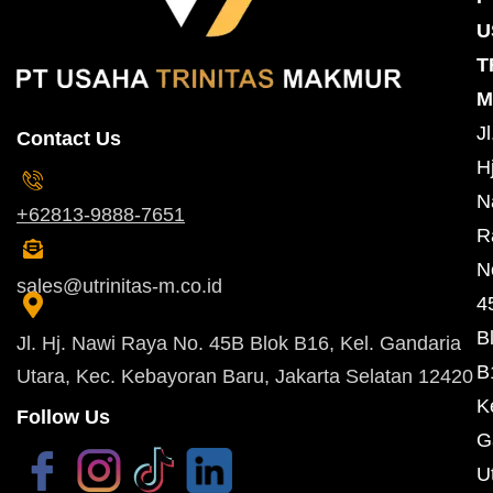
U
T
M
Jl
Contact Us
Hj
N
+62813-9888-7651
R
N
sales@utrinitas-m.co.id
4
B
Jl. Hj. Nawi Raya No. 45B Blok B16, Kel. Gandaria
B
Utara, Kec. Kebayoran Baru, Jakarta Selatan 12420
K
Follow Us
G
U