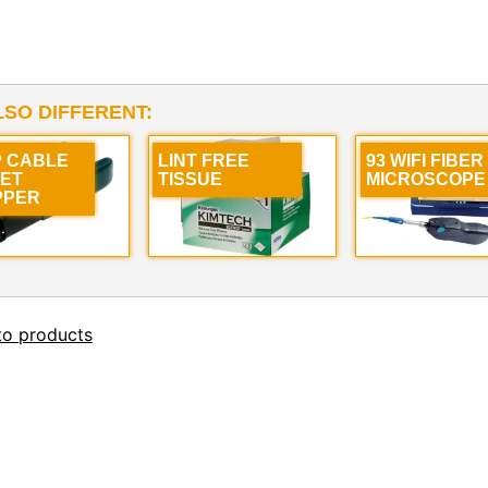
LSO DIFFERENT:
 CABLE
LINT FREE
93 WIFI FIBER
ET
TISSUE
MICROSCOPE
PPER
to products