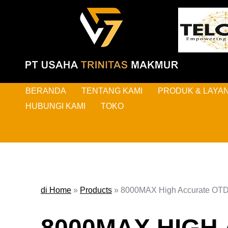
BERANDA
TENTANG KAMI
PRODUK & LAYA
HUBUNGI KAMI
TOKO
di Home
»
Products
»
8000MAX High Accurate OT
8000MAX HIGH