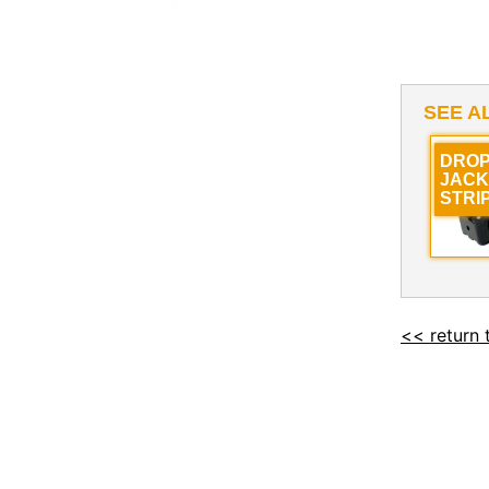
SEE A
DROP
JACK
STRI
<< return 