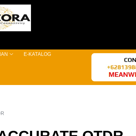
NAN
E-KATALOG
DR
 ACCURATE OTDR