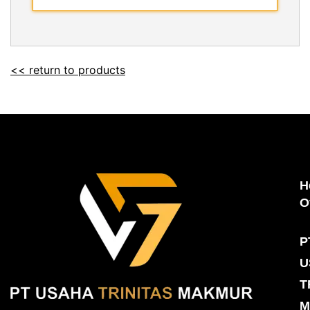
<< return to products
H
O
P
U
T
M