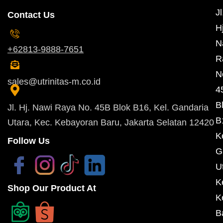
Jl
Contact Us
Hj
N
+62813-9888-7651
R
N
sales@utrinitas-m.co.id
4
B
Jl. Hj. Nawi Raya No. 45B Blok B16, Kel. Gandaria
B
Utara, Kec. Kebayoran Baru, Jakarta Selatan 12420
K
Follow Us
G
U
K
Shop Our Product At
K
B