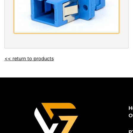
<< return to products
H
O
P