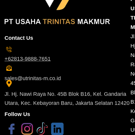
U
T
M
Jl
Contact Us
Hj
N
+62813-9888-7651
R
N
sales@utrinitas-m.co.id
4
B
Jl. Hj. Nawi Raya No. 45B Blok B16, Kel. Gandaria
B
Utara, Kec. Kebayoran Baru, Jakarta Selatan 12420
K
Follow Us
G
U