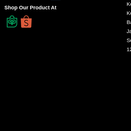
K
Shop Our Product At
K
B
J
S
1