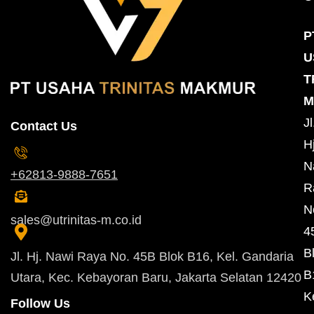
P
U
T
M
Jl
Contact Us
Hj
N
+62813-9888-7651
R
N
sales@utrinitas-m.co.id
4
B
Jl. Hj. Nawi Raya No. 45B Blok B16, Kel. Gandaria
B
Utara, Kec. Kebayoran Baru, Jakarta Selatan 12420
K
Follow Us