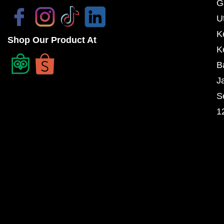
G
U
K
Shop Our Product At
K
B
J
S
1