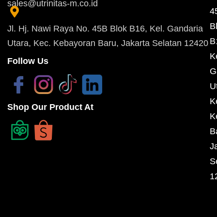
sales@utrinitas-m.co.id
4
B
Jl. Hj. Nawi Raya No. 45B Blok B16, Kel. Gandaria
B
Utara, Kec. Kebayoran Baru, Jakarta Selatan 12420
K
Follow Us
G
U
K
Shop Our Product At
K
B
J
S
1