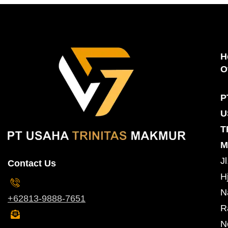
H
O
P
U
T
M
Jl
Contact Us
Hj
N
+62813-9888-7651
R
N