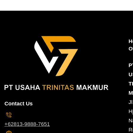
H
O
P
U
T
M
Jl
Contact Us
Hj
N
+62813-9888-7651
R