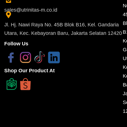
N
sales@utrinitas-m.co.id
4
B
Jl. Hj. Nawi Raya No. 45B Blok B16, Kel. Gandaria
B
Utara, Kec. Kebayoran Baru, Jakarta Selatan 12420
K
Follow Us
G
U
K
Shop Our Product At
K
B
J
S
1