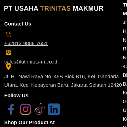
T
M
Jl
Contact Us
Hj
N
+62813-9888-7651
R
N
sales@utrinitas-m.co.id
4
B
Jl. Hj. Nawi Raya No. 45B Blok B16, Kel. Gandaria
B
Utara, Kec. Kebayoran Baru, Jakarta Selatan 12420
K
Follow Us
G
U
K
Shop Our Product At