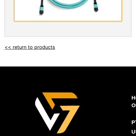
<< return to products
H
O
P
U