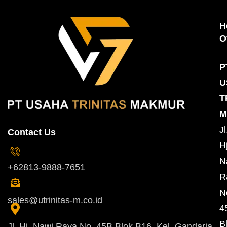
H
O
P
U
T
M
Jl
Contact Us
Hj
N
+62813-9888-7651
R
N
sales@utrinitas-m.co.id
4
B
Jl. Hj. Nawi Raya No. 45B Blok B16, Kel. Gandaria