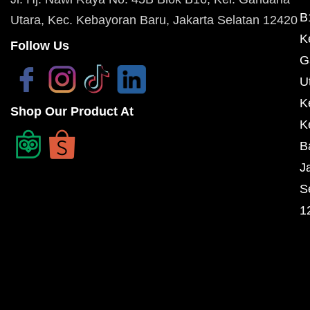
B
Utara, Kec. Kebayoran Baru, Jakarta Selatan 12420
K
Follow Us
G
U
K
Shop Our Product At
K
B
J
S
1