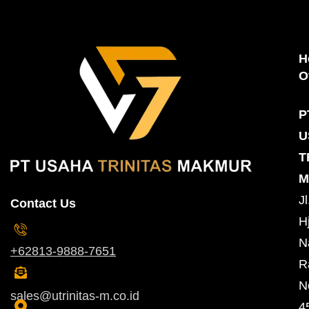
H
O
P
U
T
M
Jl
Contact Us
Hj
N
+62813-9888-7651
R
N
sales@utrinitas-m.co.id
4