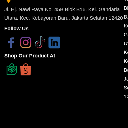
B
Jl. Hj. Nawi Raya No. 45B Blok B16, Kel. Gandaria
B
Utara, Kec. Kebayoran Baru, Jakarta Selatan 12420
K
Follow Us
G
U
K
Shop Our Product At
K
B
J
S
1