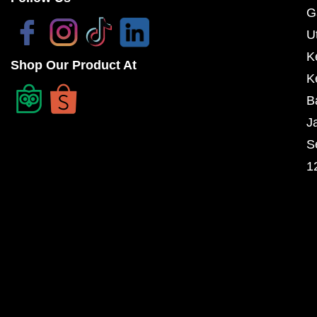
G
U
K
Shop Our Product At
K
B
J
S
1