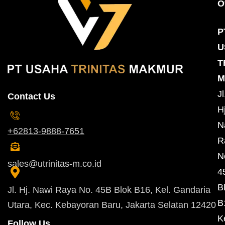
O
P
U
T
M
Jl
Contact Us
Hj
N
+62813-9888-7651
R
N
sales@utrinitas-m.co.id
4
B
Jl. Hj. Nawi Raya No. 45B Blok B16, Kel. Gandaria
B
Utara, Kec. Kebayoran Baru, Jakarta Selatan 12420
K
Follow Us