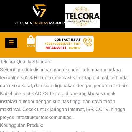
TOKO
Telcora Quality Standard
Seluruh produk disimpan pada kondisi kelembaban udara
terkontrol <65% RH untuk memastikan tetap optimal, terhindar
dari risiko karat, dan siap digunakan dengan performa terbaik.
Kabel fiber optik ADSS Telcora dirancang khusus untuk
instalasi outdoor dengan kualitas tinggi dan daya tahan
maksimal. Cocok untuk jaringan internet, ISP, CCTV, hingga
proyek infrastruktur telekomunikasi.
Keunggulan Produk: