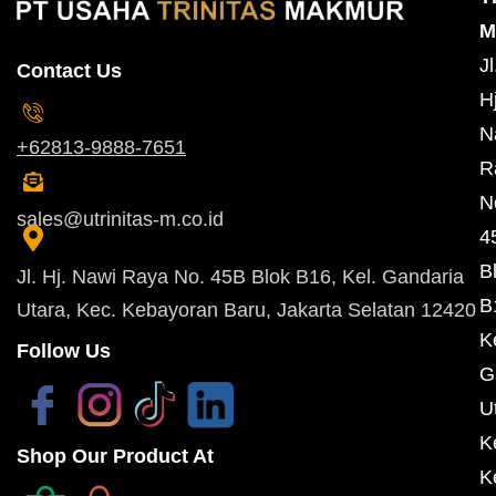
M
Jl
Contact Us
Hj
N
+62813-9888-7651
R
N
sales@utrinitas-m.co.id
4
B
Jl. Hj. Nawi Raya No. 45B Blok B16, Kel. Gandaria
B
Utara, Kec. Kebayoran Baru, Jakarta Selatan 12420
K
Follow Us
G
U
K
Shop Our Product At
K