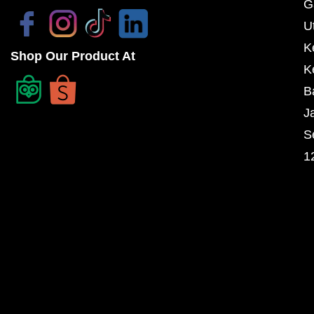
G
U
K
Shop Our Product At
K
B
J
S
1