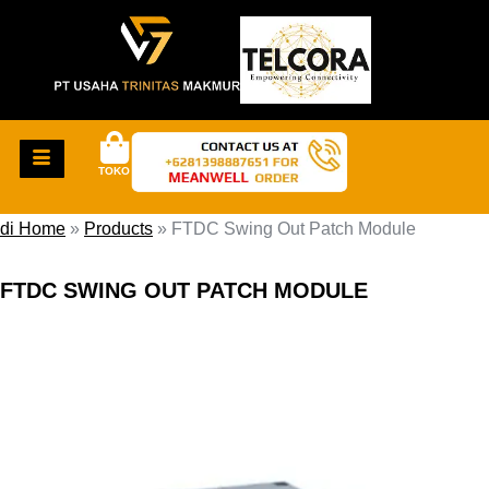
TOKO
di Home
»
Products
»
FTDC Swing Out Patch Module
FTDC SWING OUT PATCH MODULE