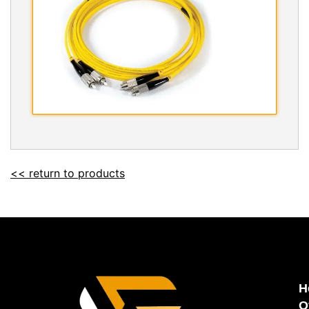
<< return to products
H
O