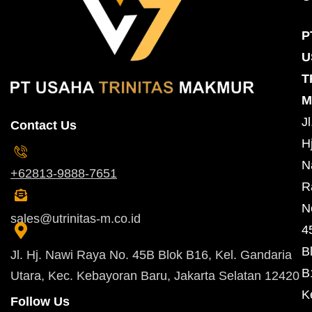
P
U
T
M
Jl
Contact Us
Hj
N
+62813-9888-7651
R
N
sales@utrinitas-m.co.id
4
B
Jl. Hj. Nawi Raya No. 45B Blok B16, Kel. Gandaria
B
Utara, Kec. Kebayoran Baru, Jakarta Selatan 12420
K
Follow Us