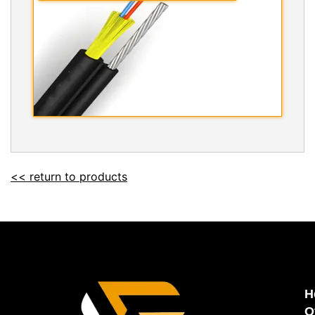
<< return to products
H
O