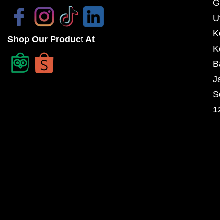
G
U
K
Shop Our Product At
K
B
J
S
1