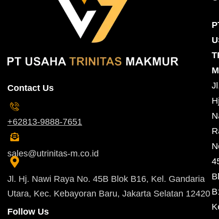
P
U
T
M
Jl
Contact Us
Hj
N
+62813-9888-7651
R
N
sales@utrinitas-m.co.id
4
B
Jl. Hj. Nawi Raya No. 45B Blok B16, Kel. Gandaria
B
Utara, Kec. Kebayoran Baru, Jakarta Selatan 12420
K
Follow Us