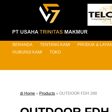
BERANDA
TENTANG KAMI
PRODUK & LAYA
HUBUNGI KAMI
TOKO
di Home
»
Products
»
OUTDOOR FDH 288
OUTDOOR FDH 