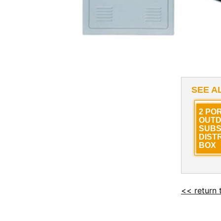
SEE A
2 PO
OUT
SUBS
DIST
BOX
<< return 