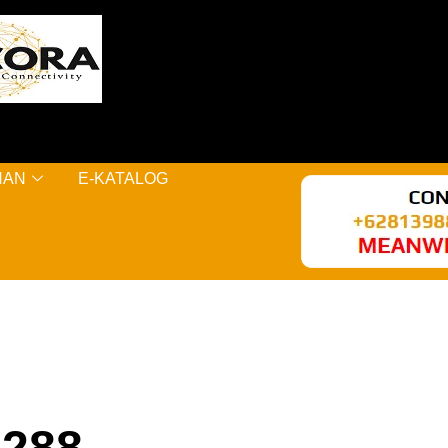
NAN
E-KATALOG
288