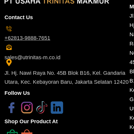
M
Jl
Contact Us
Hj
N
+62813-9888-7651
R
N
sales@utrinitas-m.co.id
4
B
Jl. Hj. Nawi Raya No. 45B Blok B16, Kel. Gandaria
B
Utara, Kec. Kebayoran Baru, Jakarta Selatan 12420
K
Follow Us
G
U
K
Shop Our Product At
K