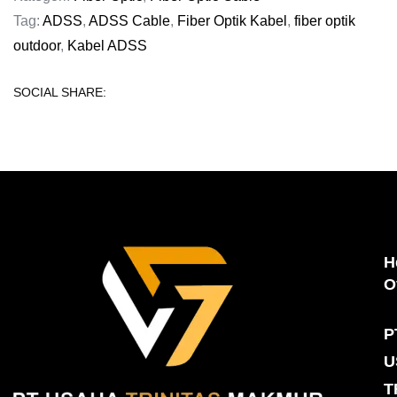
Tag:
ADSS
,
ADSS Cable
,
Fiber Optik Kabel
,
fiber optik
outdoor
,
Kabel ADSS
SOCIAL SHARE:
H
O
P
U
T