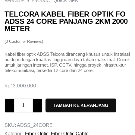
BERANDA
PRODUCT QUICK VIEW
TELCORA KABEL FIBER OPTIK FO
ADSS 24 CORE PANJANG 2KM 2000
METER
(
0
Customer Reviews)
Kabel fiber optik ADSS Telcora dirancang khusus untuk instalasi
outdoor dengan kualitas tinggi dan daya tahan maksimal. Cocok
untuk jaringan internet, ISP, CCTV, hingga proyek infrastruktur
telekomunikasi, tersedia 12 core dan 24 core.
Rp
13.000.000
TAMBAH KE KERANJANG
SKU:
ADSS_24CORE
Kategori:
Fiber Optic
,
Fiber Optic Cable